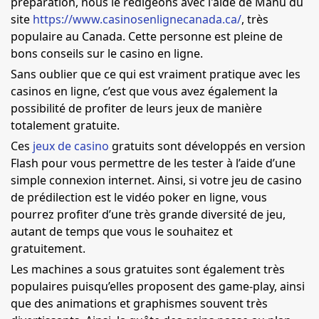
préparation, nous le rédigeons avec l'aide de Manu du
site
https://www.casinosenlignecanada.ca/
, très
populaire au Canada. Cette personne est pleine de
bons conseils sur le casino en ligne.
Sans oublier que ce qui est vraiment pratique avec les
casinos en ligne, c’est que vous avez également la
possibilité de profiter de leurs jeux de manière
totalement gratuite.
Ces
jeux de casino
gratuits sont développés en version
Flash pour vous permettre de les tester à l’aide d’une
simple connexion internet. Ainsi, si votre jeu de casino
de prédilection est le vidéo poker en ligne, vous
pourrez profiter d’une très grande diversité de jeu,
autant de temps que vous le souhaitez et
gratuitement.
Les machines a sous gratuites sont également très
populaires puisqu’elles proposent des game-play, ainsi
que des animations et graphismes souvent très