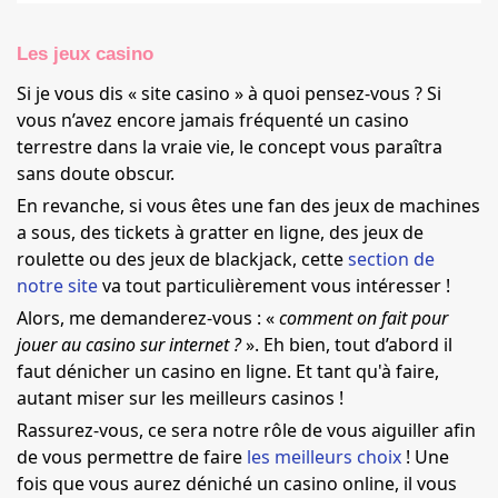
Les jeux casino
Si je vous dis « site casino » à quoi pensez-vous ? Si
vous n’avez encore jamais fréquenté un casino
terrestre dans la vraie vie, le concept vous paraîtra
sans doute obscur.
En revanche, si vous êtes une fan des jeux de machines
a sous, des tickets à gratter en ligne, des jeux de
roulette ou des jeux de blackjack, cette
section de
notre site
va tout particulièrement vous intéresser !
Alors, me demanderez-vous : «
comment on fait pour
jouer au casino sur internet ?
». Eh bien, tout d’abord il
faut dénicher un casino en ligne. Et tant qu'à faire,
autant miser sur les meilleurs casinos !
Rassurez-vous, ce sera notre rôle de vous aiguiller afin
de vous permettre de faire
les meilleurs choix
! Une
fois que vous aurez déniché un casino online, il vous