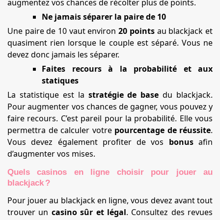
augmentez vos chances de récolter plus de points.
Ne jamais séparer la paire de 10
Une paire de 10 vaut environ
20 points
au blackjack et
quasiment rien lorsque le couple est séparé. Vous ne
devez donc jamais les séparer.
Faites recours à la probabilité et aux
statiques
La statistique est la
stratégie de base
du blackjack.
Pour augmenter vos chances de gagner, vous pouvez y
faire recours. C’est pareil pour la probabilité. Elle vous
permettra de calculer votre
pourcentage de réussite
.
Vous devez également profiter de vos
bonus
afin
d’augmenter vos mises.
Quels casinos en ligne choisir pour jouer au
blackjack ?
Pour jouer au blackjack en ligne, vous devez avant tout
trouver un
casino sûr et légal
. Consultez des revues